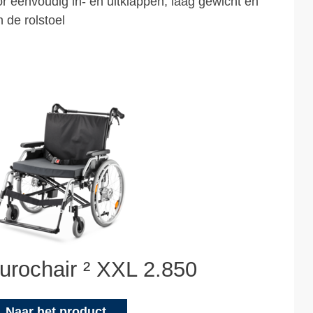
or eenvoudig in- en uitklappen, laag gewicht en
 de rolstoel
urochair ² XXL 2.850
Naar het product