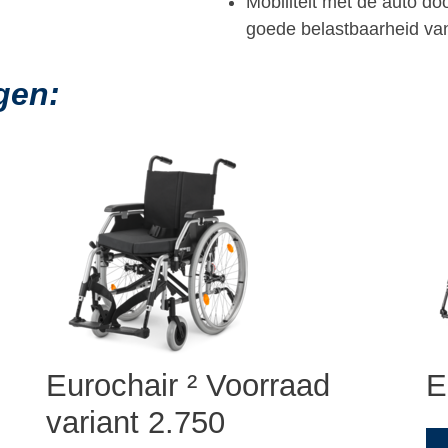
Mobiliteit met de auto do
goede belastbaarheid van
gen:
Eurochair ² Voorraad
E
variant 2.750