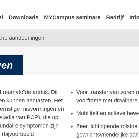
el
Downloads
MYCampus seminare
Bedrijf
Inf
he aandoeningen
gen
 reumatoïde artritis. Dit
Voor transfer van voren (
ten kunnen aantasten. Het
voorframe met draaibare
tot ernstige misvormingen en
Mobiliteit en actieve be
e stadia van PCP), die op
cundaire symptomen zijn
Zeer lichtlopende rolsto
 (bijvoorbeeld
gewrichtsvriendelijke aan