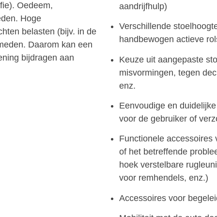
ofie). Oedeem,
aandrijfhulp)
eden. Hoge
Verschillende stoelhoogtes
hten belasten (bijv. in de
handbewogen actieve rol
rmeden. Daarom kan een
iening bijdragen aan
Keuze uit aangepaste sto
misvormingen, tegen decu
enz.
Eenvoudige en duidelijke
voor de gebruiker of verz
Functionele accessoires v
of het betreffende proble
hoek verstelbare rugleun
voor remhendels, enz.)
Accessoires voor begele