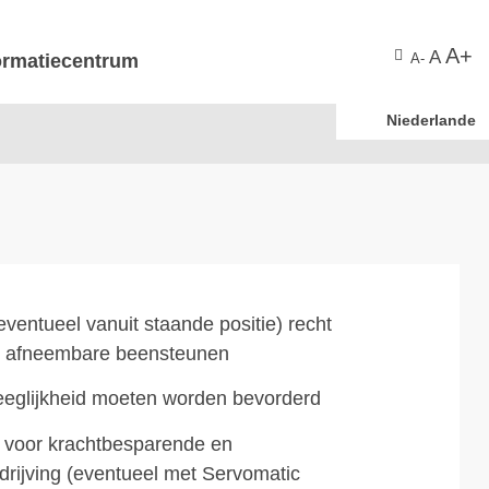
A+
A
ormatiecentrum
A-
Niederlande
eventueel vanuit staande positie) recht
, afneembare beensteunen
weeglijkheid moeten worden bevorderd
el voor krachtbesparende en
drijving (eventueel met Servomatic